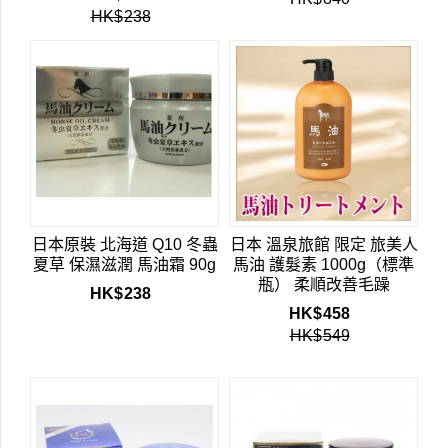
HK$
238
日本原裝 北海道 Q10 冬蟲
日本 溫泉旅館 限定 旅美人
夏草 保濕滋潤 馬油霜 90g
馬油 護髮素 1000g（標準
瓶） 柔順改善毛躁
HK$
238
HK$
458
HK$
549