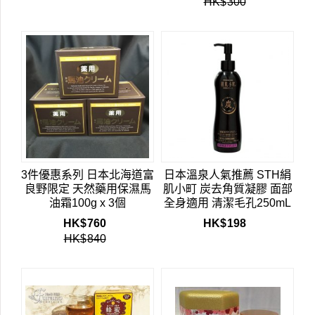
HK$
300
3件優惠系列 日本北海道富
日本溫泉人氣推薦 STH絹
良野限定 天然藥用保濕馬
肌小町 炭去角質凝膠 面部
油霜100g x 3個
全身適用 清潔毛孔250mL
HK$
760
HK$
198
HK$
840