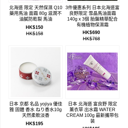
北海道 限定 天然保濕 Q10
3件優惠系列 日本北海道富
藥用馬油 面霜 80g 滋潤不
良野限定 雪晶馬油面霜
油膩防乾裂 馬油
140g x 3個 胎盤精華配合
有機植物保濕霜
HK$
150
HK$
690
HK$
158
HK$
768
日本 京都 名品 yojiya 優佳
日本 北海道 富良野 限定
雅 固體 香水 ねり香水10g
薰衣草 出水霜 WATER
天然柔軟淡香
CREAM 100g 最新攜带包
装
HK$
195