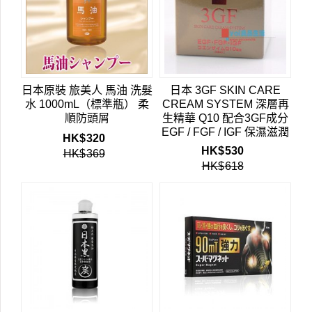
日本原裝 旅美人 馬油 洗髮
日本 3GF SKIN CARE
水 1000mL（標準瓶） 柔
CREAM SYSTEM 深層再
順防頭屑
生精華 Q10 配合3GF成分
EGF / FGF / IGF 保濕滋潤
HK$
320
除皺修復疤痕 50g 深層再
HK$
530
HK$
369
生乳霜
HK$
618