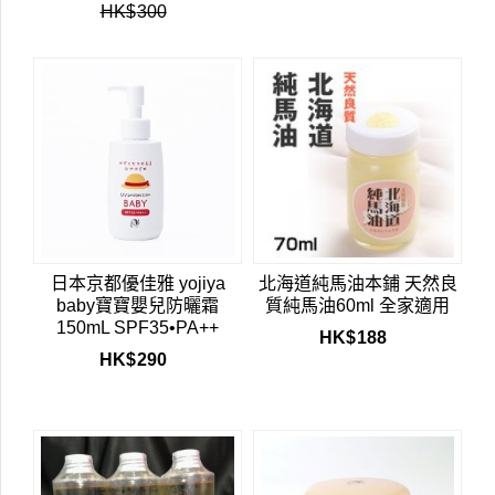
HK$
300
日本京都優佳雅 yojiya
北海道純馬油本鋪 天然良
baby寶寶嬰兒防曬霜
質純馬油60ml 全家適用
150mL SPF35•PA++
HK$
188
HK$
290