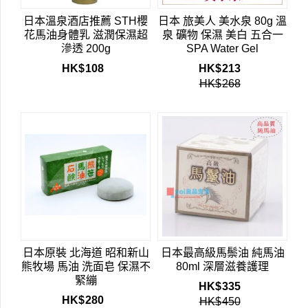
日本溫泉酒店推薦 STH櫻
日本 旅美人 美水泉 80g 溫
花馬油身體乳 滋潤保濕超
泉 礦物 保濕 美白 五合一
滲透 200g
SPA Water Gel
HK$
108
HK$
213
HK$
268
日本原裝 北海道 昭和新山
日本最高級馬鬃油 純馬油
熊牧場 馬油 洗面皂 保濕不
80ml 深層滋養護理
緊繃
HK$
335
HK$
280
HK$
450