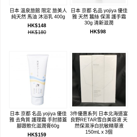
日本 溫泉旅館 限定 旅美人
日本 京都 名品 yojiya 優佳
純天然 馬油 沐浴乳 400g
雅 天然 蠶絲 保濕 護手霜
30g 清新滋潤
HK$
148
HK$
98
HK$
180
日本 京都 名品 yojiya 優佳
3件優惠系列 日本北海道富
雅 去角質 護理霜 手肘膝蓋
良野RETAR雪白美容液 天
腳跟軟化滋潤膏60g
然保濕淨白抗敏精華液
150mL x 3個
HK$
159