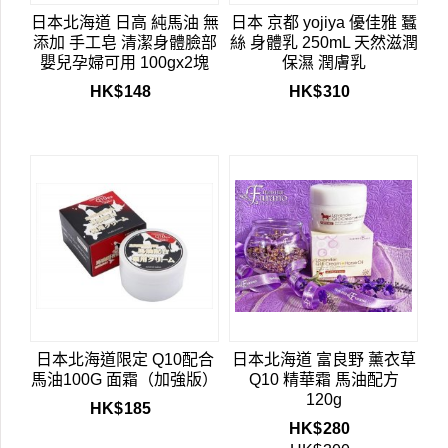
日本北海道 日高 純馬油 無
日本 京都 yojiya 優佳雅 蠶
添加 手工皂 清潔身體臉部
絲 身體乳 250mL 天然滋潤
嬰兒孕婦可用 100gx2塊
保濕 潤膚乳
HK$
148
HK$
310
日本北海道限定 Q10配合
日本北海道 富良野 薰衣草
馬油100G 面霜（加強版）
Q10 精華霜 馬油配方
120g
HK$
185
HK$
280