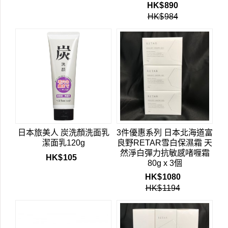
HK$
890
HK$
984
日本旅美人 炭洗顏洗面乳
3件優惠系列 日本北海道富
潔面乳120g
良野RETAR雪白保濕霜 天
然淨白彈力抗敏感啫喱霜
HK$
105
80g x 3個
HK$
1080
HK$
1194