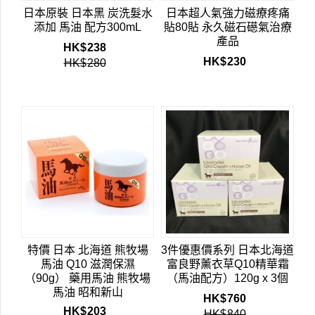
日本原裝 日本黑 炭洗髮水
日本超人氣強力磁療疼痛
添加 馬油 配方300mL
貼80貼 永久磁石礠氣治療
產品
HK$
238
HK$
230
HK$
280
特價 日本 北海道 熊牧場
3件優惠價系列 日本北海道
馬油 Q10 滋潤保濕
富良野薰衣草Q10精華霜
（90g） 藥用馬油 熊牧場
（馬油配方）120g x 3個
馬油 昭和新山
HK$
760
HK$
203
HK$
840