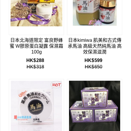
日本北海道限定 富良野蜂
日本kimiwa 肌美和古式傳
蜜 W膠原蛋白凝露 保濕霜
承馬油 高級天然純馬油 高
100g
效保濕滋潤
HK$
288
HK$
599
HK$
318
HK$
650