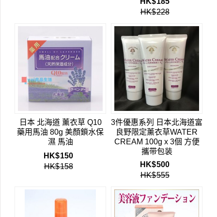
HK$
185
HK$
228
日本 北海道 薰衣草 Q10
3件優惠系列 日本北海道富
藥用馬油 80g 美顏鎖水保
良野限定薰衣草WATER
濕 馬油
CREAM 100g x 3個 方便
攜带包装
HK$
150
HK$
500
HK$
158
HK$
555