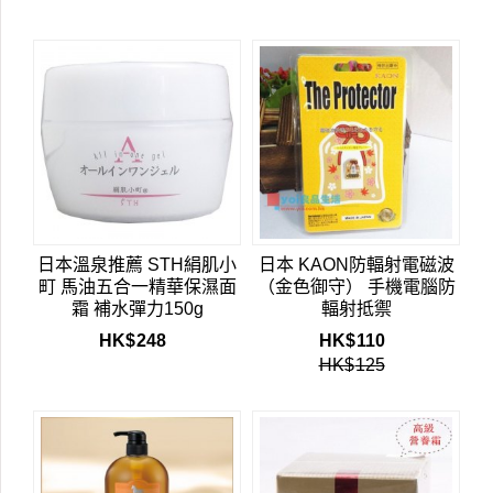
日本溫泉推薦 STH絹肌小
日本 KAON防輻射電磁波
町 馬油五合一精華保濕面
（金色御守） 手機電腦防
霜 補水彈力150g
輻射抵禦
HK$
248
HK$
110
HK$
125