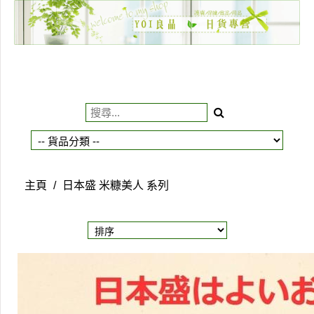
主頁
關於我們
特價貨品
貨品分類
商店資訊
主頁
/
日本盛 米糠美人 系列
購物車
用戶
聯絡我們
貨幣
語言