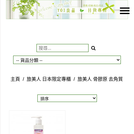
主頁
關於我們
特價貨品
貨品分類
商店資訊
主頁
/
旅美人 日本限定專櫃
/
旅美人 骨膠原 去角質
購物車
用戶
聯絡我們
貨幣
語言