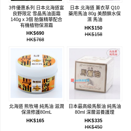
3件優惠系列 日本北海道富
日本 北海道 薰衣草 Q10
良野限定 雪晶馬油面霜
藥用馬油 80g 美顏鎖水保
140g x 3個 胎盤精華配合
濕 馬油
有機植物保濕霜
HK$
150
HK$
690
HK$
158
HK$
768
北海道 熊牧場 純馬油 滋潤
日本最高級馬鬃油 純馬油
保濕修護80mL
80ml 深層滋養護理
HK$
165
HK$
335
HK$
450