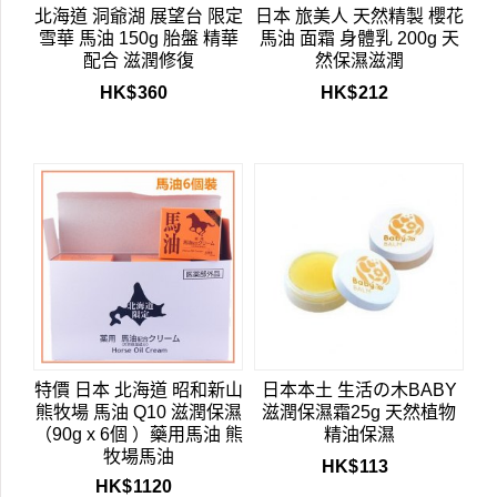
北海道 洞爺湖 展望台 限定
日本 旅美人 天然精製 櫻花
雪華 馬油 150g 胎盤 精華
馬油 面霜 身體乳 200g 天
配合 滋潤修復
然保濕滋潤
HK$
360
HK$
212
特價 日本 北海道 昭和新山
日本本土 生活の木BABY
熊牧場 馬油 Q10 滋潤保濕
滋潤保濕霜25g 天然植物
（90g x 6個 ）藥用馬油 熊
精油保濕
牧場馬油
HK$
113
HK$
1120