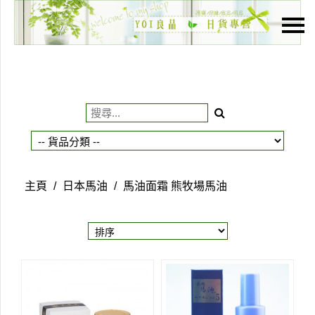
主頁
關於我們
特價貨品
貨品分類
商店資訊
主頁
/
日本馬油
/
馬油面霜 熊牧場馬油
購物車
用戶
聯絡我們
貨幣
語言