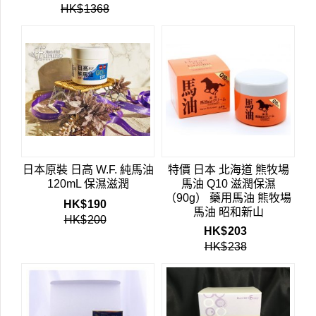
HK$
1368
日本原裝 日高 W.F. 純馬油
特價 日本 北海道 熊牧場
120mL 保濕滋潤
馬油 Q10 滋潤保濕
（90g） 藥用馬油 熊牧場
HK$
190
馬油 昭和新山
HK$
200
HK$
203
HK$
238