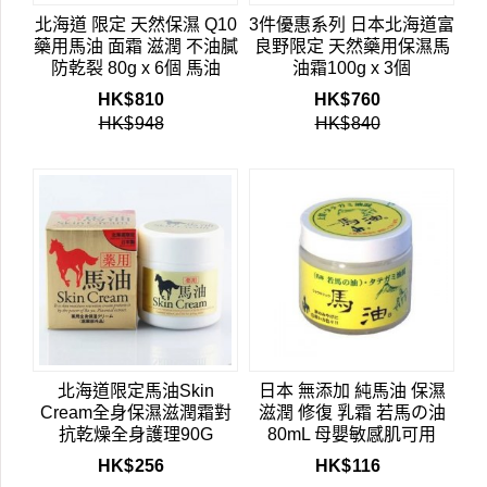
北海道 限定 天然保濕 Q10
3件優惠系列 日本北海道富
藥用馬油 面霜 滋潤 不油膩
良野限定 天然藥用保濕馬
防乾裂 80g x 6個 馬油
油霜100g x 3個
HK$
810
HK$
760
HK$
948
HK$
840
北海道限定馬油Skin
日本 無添加 純馬油 保濕
Cream全身保濕滋潤霜對
滋潤 修復 乳霜 若馬の油
抗乾燥全身護理90G
80mL 母嬰敏感肌可用
HK$
256
HK$
116