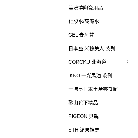
美濃燒陶瓷用品
化妝水/爽膚水
GEL 去角質
日本盛 米糠美人 系列
COROKU 北海道
IKKO 一光馬油 系列
十勝亭日本土產零食館
砂山靴下精品
PIGEON 貝親
STH 溫泉推薦