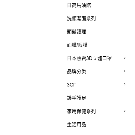
日高馬油館
洗顏潔面系列
頭髮護理
面膜/眼膜
日本熱賣3D立體口罩
品牌分类
3GF
護手護足
家用保健系列
生活用品