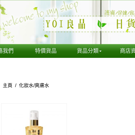
絡我們
特價貨品
貨品分類
商店
主頁
/
化妝水/爽膚水