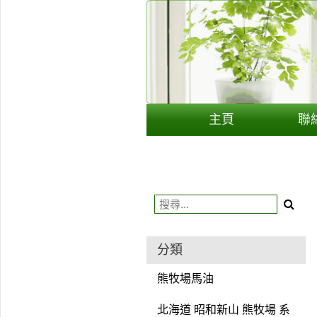
用戶
聯絡我們
貨幣
主頁
聯
語言
分類
熊牧場馬油
北海道 昭和新山 熊牧場 系