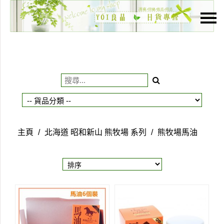
主頁
關於我們
特價貨品
貨品分類
商店資訊
主頁
/
北海道 昭和新山 熊牧場 系列
/
熊牧場馬油
購物車
用戶
聯絡我們
貨幣
語言