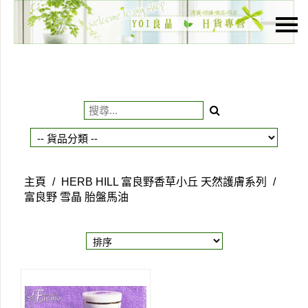
主頁
關於我們
特價貨品
貨品分類
商店資訊
主頁
/
HERB HILL 富良野香草小丘 天然護膚系列
/
購物車
富良野 雪晶 胎盤馬油
用戶
聯絡我們
貨幣
語言