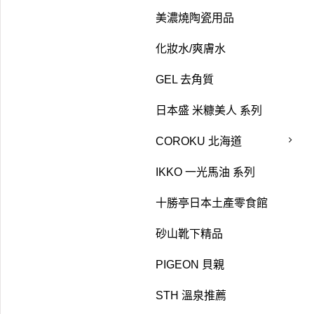
美濃燒陶瓷用品
化妝水/爽膚水
GEL 去角質
日本盛 米糠美人 系列
COROKU 北海道
IKKO 一光馬油 系列
十勝亭日本土產零食館
砂山靴下精品
PIGEON 貝親
STH 溫泉推薦