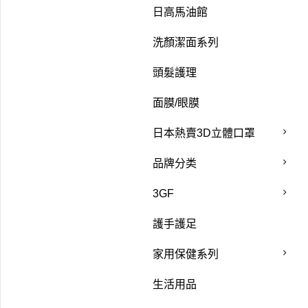
日高馬油館
洗顏潔面系列
頭髮護理
面膜/眼膜
日本熱賣3D立體口罩
品牌分类
3GF
護手護足
家用保健系列
生活用品