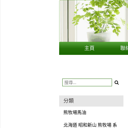
用戶
聯絡我們
貨幣
主頁
聯
語言
分類
熊牧場馬油
北海道 昭和新山 熊牧場 系