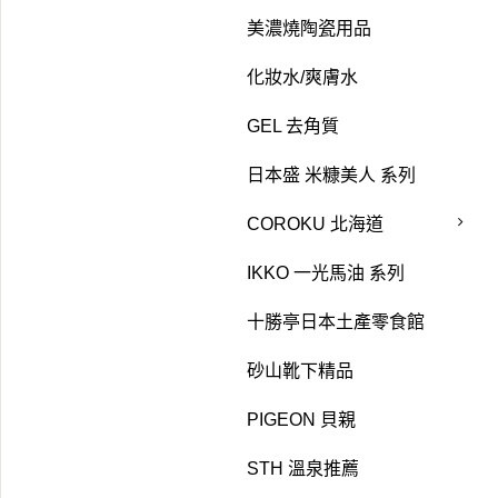
美濃燒陶瓷用品
化妝水/爽膚水
GEL 去角質
日本盛 米糠美人 系列
COROKU 北海道
IKKO 一光馬油 系列
十勝亭日本土產零食館
砂山靴下精品
PIGEON 貝親
STH 溫泉推薦