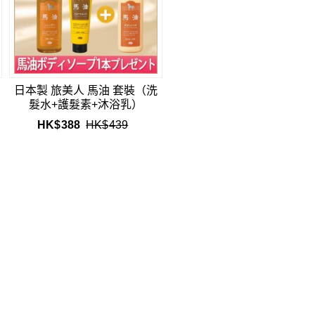
日本製 旅美人 馬油 套裝（洗
標
髮水+護髮素+沐浴乳）
HK$
388
HK$
439