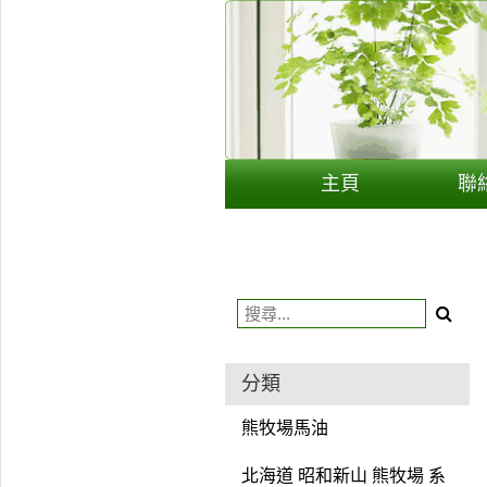
用戶
聯絡我們
貨幣
主頁
聯
語言
分類
熊牧場馬油
北海道 昭和新山 熊牧場 系