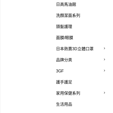
日高馬油館
洗顏潔面系列
頭髮護理
面膜/眼膜
日本熱賣3D立體口罩
品牌分类
3GF
護手護足
家用保健系列
生活用品