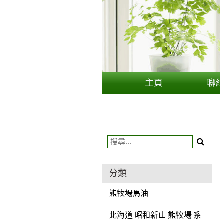
用戶
聯絡我們
貨幣
主頁
聯
語言
分類
熊牧場馬油
北海道 昭和新山 熊牧場 系