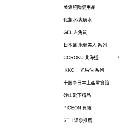
美濃燒陶瓷用品
化妝水/爽膚水
GEL 去角質
日本盛 米糠美人 系列
COROKU 北海道
IKKO 一光馬油 系列
十勝亭日本土產零食館
砂山靴下精品
PIGEON 貝親
STH 溫泉推薦