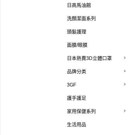
日高馬油館
洗顏潔面系列
頭髮護理
面膜/眼膜
日本熱賣3D立體口罩
品牌分类
3GF
護手護足
家用保健系列
生活用品