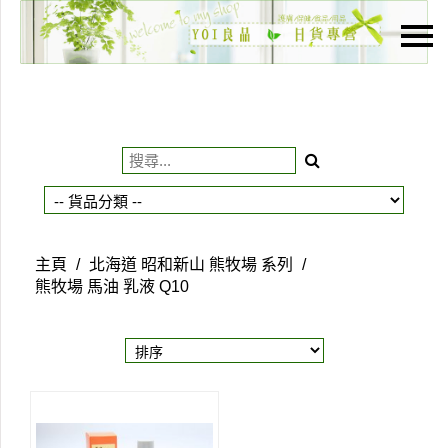
主頁
關於我們
特價貨品
貨品分類
商店資訊
主頁
/
北海道 昭和新山 熊牧場 系列
/
購物車
熊牧場 馬油 乳液 Q10
用戶
聯絡我們
貨幣
語言