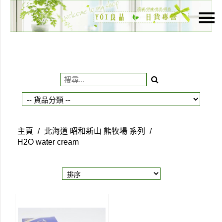
主頁
關於我們
特價貨品
貨品分類
商店資訊
主頁
/
北海道 昭和新山 熊牧場 系列
/
購物車
H2O water cream
用戶
聯絡我們
貨幣
語言