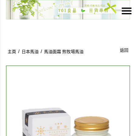
主頁
關於我們
特價貨品
返回
/
/
主頁
日本馬油
馬油面霜 熊牧場馬油
貨品分類
商店資訊
購物車
用戶
聯絡我們
貨幣
語言