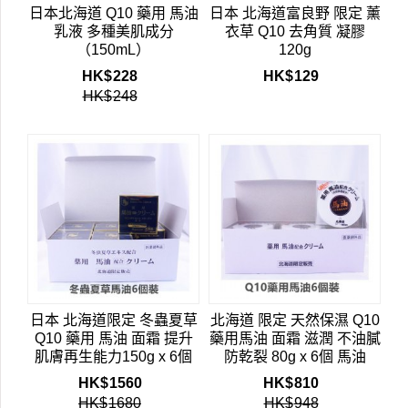
日本北海道 Q10 藥用 馬油
日本 北海道富良野 限定 薰
乳液 多種美肌成分
衣草 Q10 去角質 凝膠
（150mL）
120g
HK$
228
HK$
129
HK$
248
日本 北海道限定 冬蟲夏草
北海道 限定 天然保濕 Q10
Q10 藥用 馬油 面霜 提升
藥用馬油 面霜 滋潤 不油膩
肌膚再生能力150g x 6個
防乾裂 80g x 6個 馬油
HK$
1560
HK$
810
HK$
1680
HK$
948