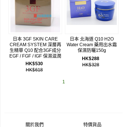
日本 3GF SKIN CARE
日本 北海道 Q10 H2O
CREAM SYSTEM 深層再
Water Cream 藥用出水霜
生精華 Q10 配合3GF成分
保濕防曬150g
EGF / FGF / IGF 保濕滋潤
HK$
288
除皺修復疤痕 50g 深層再
HK$
530
HK$
328
生乳霜
HK$
618
1
關於我們
特價貨品