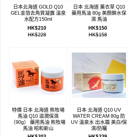
日本北海道 GOLD Q10
日本 北海道 薰衣草 Q10
GEL金箔去角質凝露 溫泉
藥用馬油 80g 美顏鎖水保
水配方150ml
濕 馬油
HK$
210
HK$
150
HK$
228
HK$
158
特價 日本 北海道 熊牧場
日本 北海道 Q10 UV
馬油 Q10 滋潤保濕
WATER CREAM 80g 防
（90g） 藥用馬油 熊牧場
UV 溫泉水 出水霜 美白/保
馬油 昭和新山
濕/防曬
HK$
203
HK$
239