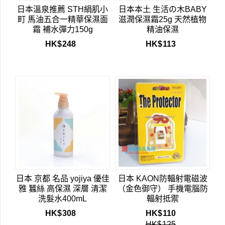
日本溫泉推薦 STH絹肌小
日本本土 生活の木BABY
町 馬油五合一精華保濕面
滋潤保濕霜25g 天然植物
霜 補水彈力150g
精油保濕
HK$
248
HK$
113
日本 京都 名品 yojiya 優佳
日本 KAON防輻射電磁波
雅 蠶絲 高保濕 深層 清潔
（金色御守） 手機電腦防
洗髮水400mL
輻射抵禦
HK$
308
HK$
110
HK$
125