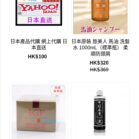
日本產品代購 網上代購 日
日本原裝 旅美人 馬油 洗髮
本直送
水 1000mL（標準瓶） 柔
順防頭屑
HK$
100
HK$
320
HK$
369