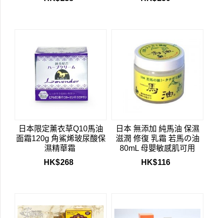
日本限定薰衣草Q10馬油
日本 無添加 純馬油 保濕
面霜120g 角鯊烯玻尿酸保
滋潤 修復 乳霜 若馬の油
濕精華霜
80mL 母嬰敏感肌可用
HK$
268
HK$
116