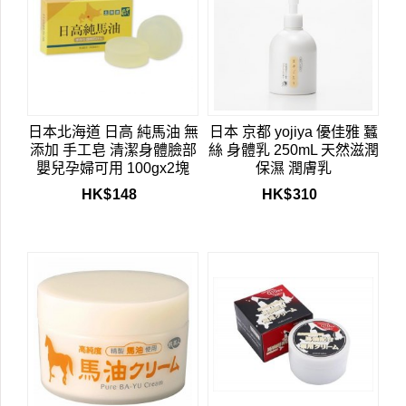
日本北海道 日高 純馬油 無
日本 京都 yojiya 優佳雅 蠶
添加 手工皂 清潔身體臉部
絲 身體乳 250mL 天然滋潤
嬰兒孕婦可用 100gx2塊
保濕 潤膚乳
HK$
148
HK$
310