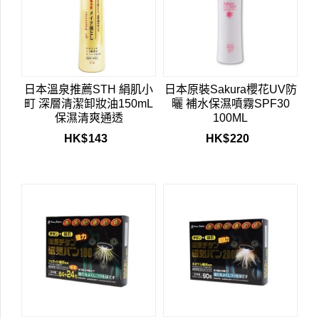
日本溫泉推薦STH 絹肌小
日本原裝Sakura櫻花UV防
町 深層清潔卸妝油150mL
曬 補水保濕噴霧SPF30
保濕清爽通透
100ML
HK$
143
HK$
220