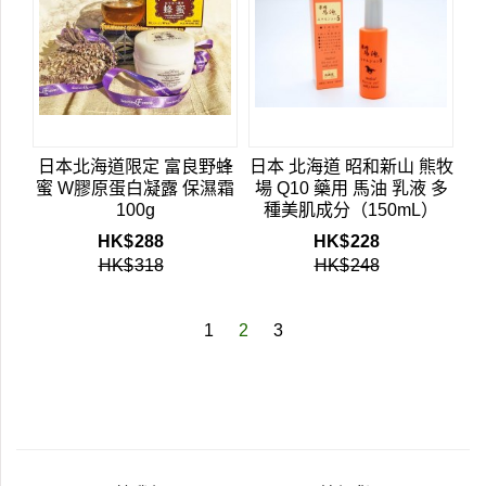
日本北海道限定 富良野蜂
日本 北海道 昭和新山 熊牧
蜜 W膠原蛋白凝露 保濕霜
場 Q10 藥用 馬油 乳液 多
100g
種美肌成分（150mL）
HK$
288
HK$
228
HK$
318
HK$
248
1
2
3