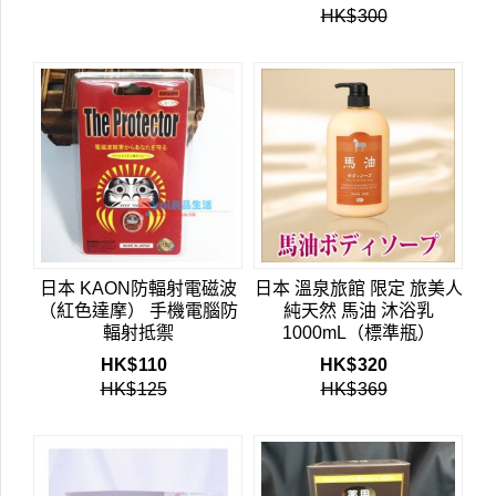
HK$
300
日本 KAON防輻射電磁波
日本 溫泉旅館 限定 旅美人
（紅色達摩） 手機電腦防
純天然 馬油 沐浴乳
輻射抵禦
1000mL（標準瓶）
HK$
110
HK$
320
HK$
125
HK$
369