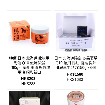
特價 日本 北海道 熊牧場
日本 北海道限定 冬蟲夏草
馬油 Q10 滋潤保濕
Q10 藥用 馬油 面霜 提升
（90g） 藥用馬油 熊牧場
肌膚再生能力150g x 6個
馬油 昭和新山
HK$
1560
HK$
203
HK$
1680
HK$
238