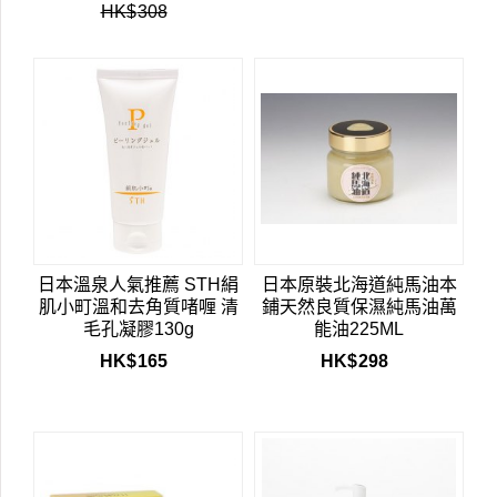
HK$
308
日本溫泉人氣推薦 STH絹
日本原裝北海道純馬油本
肌小町溫和去角質啫喱 清
鋪天然良質保濕純馬油萬
毛孔凝膠130g
能油225ML
HK$
165
HK$
298