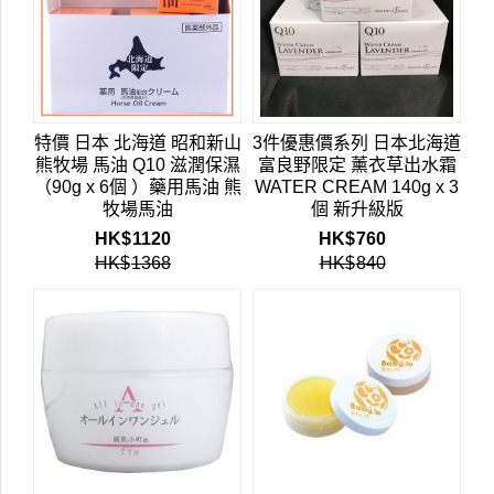
特價 日本 北海道 昭和新山
3件優惠價系列 日本北海道
熊牧場 馬油 Q10 滋潤保濕
富良野限定 薰衣草出水霜
（90g x 6個 ）藥用馬油 熊
WATER CREAM 140g x 3
牧場馬油
個 新升級版
HK$
1120
HK$
760
HK$
1368
HK$
840