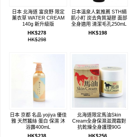
日本 北海道 富良野 限定
日本溫泉人氣推薦 STH絹
薰衣草 WATER CREAM
肌小町 炭去角質凝膠 面部
140g 新升級版
全身適用 清潔毛孔250mL
HK$
278
HK$
198
HK$
298
日本 京都 名品 yojiya 優佳
北海道限定馬油Skin
雅 天然蠶絲 蛋白 保濕 沐
Cream全身保濕滋潤霜對
浴露400mL
抗乾燥全身護理90G
HK$
238
HK$
256