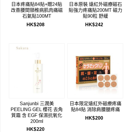
日本疼痛貼84貼+贈24貼
日本原裝 遠紅外磁療磁石
改善腰間頸椎病肌肉痛磁
貼強力疼痛貼200MT 磁力
石氣貼100MT
貼90粒 舒緩
HK$
208
HK$
242
Sanjunbi 三潤美
日本限定遠紅外磁療疼痛
PEELING GEL 櫻花 去角
貼84貼 消除肩腰腿疼痛
質霜 含 EGF 保濕抗氧化
HK$
200
200ml
HK$
220