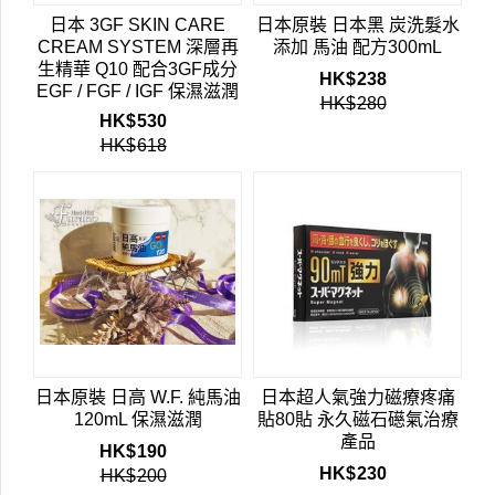
日本 3GF SKIN CARE
日本原裝 日本黑 炭洗髮水
CREAM SYSTEM 深層再
添加 馬油 配方300mL
生精華 Q10 配合3GF成分
HK$
238
EGF / FGF / IGF 保濕滋潤
HK$
280
除皺修復疤痕 50g 深層再
HK$
530
生乳霜
HK$
618
日本原裝 日高 W.F. 純馬油
日本超人氣強力磁療疼痛
120mL 保濕滋潤
貼80貼 永久磁石礠氣治療
產品
HK$
190
HK$
230
HK$
200