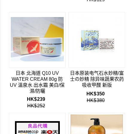
日本 北海道 Q10 UV
日本原装电气石水妙精/富
WATER CREAM 80g 防
士の妙精 除异味蔬果农药
UV 溫泉水 出水霜 美白/保
吸收甲醛 新版
濕/防曬
HK$
350
HK$
239
HK$
380
HK$
252