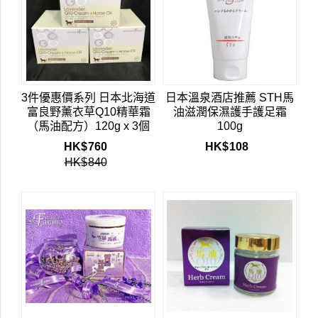
3件優惠價系列 日本北海道
日本溫泉酒店推薦 STH馬
富良野薰衣草Q10精華霜
油滋潤保濕護手護足霜
（馬油配方）120g x 3個
100g
HK$
760
HK$
108
HK$
840