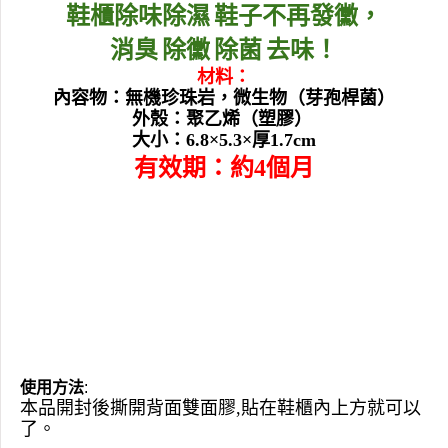
鞋櫃除味除濕
鞋子不再發黴，
消臭
除黴
除菌
去味！
材料：
內容物：無機珍珠岩，微生物（
芽孢桿菌
）
外殼：聚乙烯（塑膠）
大小：
6.8
×
5.3
×厚
1.7cm
有效期：約
4
個月
使用方法
:
本品開封後撕開背面雙面膠
,
貼在鞋櫃內上方就可以
了。