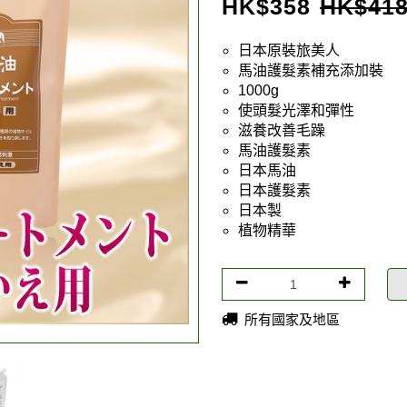
HK$
358
HK$
41
日本原裝旅美人
馬油護髮素補充添加裝
1000g
使頭髮光澤和彈性
滋養改善毛躁
馬油護髮素
日本馬油
日本護髮素
日本製
植物精華
所有國家及地區