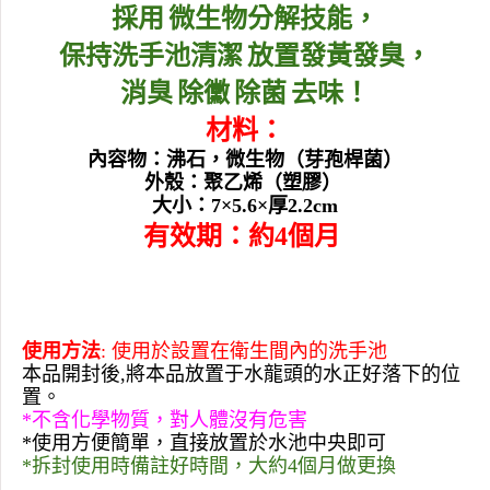
採用
微生物分解技能，
保持洗手池清潔
放置發黃發臭，
消臭
除黴
除菌
去味！
材料：
內容物：
沸石
，微生物（
芽孢桿菌
）
外殼：聚乙烯（塑膠）
大小：
7
×
5.6
×厚
2.2cm
有效期：約
4
個月
使用方法
:
使用於設置在衛生間內的洗手池
本品開封後
,
將本品放置于水龍頭的水正好落下的位
置。
*
不含化學物質，對人體沒有危害
*
使用方便簡單，直接放置於水池中央即可
*
拆封使用時備註好時間，大約
4
個月做更換