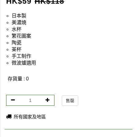
HK$
59
HK$
118
日本製
美濃燒
水杯
繁花圖案
陶瓷
茶杯
手工制作
微波爐適用
存貨量 : 0
售罄
所有國家及地區