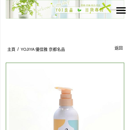
主頁
關於我們
特價貨品
返回
/
主頁
YOJIYA 優佳雅 京都名品
貨品分類
商店資訊
購物車
用戶
聯絡我們
貨幣
語言