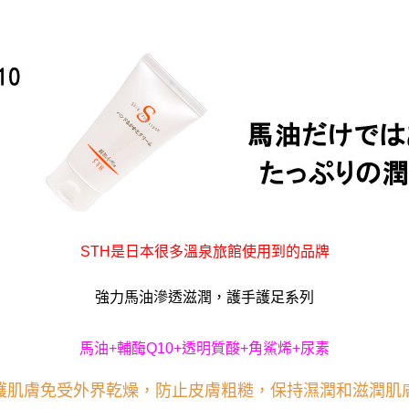
STH
是日本很多溫泉旅館使用到的品牌
強力馬油滲透滋潤，護手護足系列
馬油
+
輔酶
Q10+
透明質酸
+
角鯊烯
+
尿素
護肌膚免受外界乾燥，防止皮膚粗糙，保持濕潤和滋潤肌