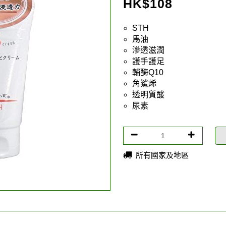
HK$
108
STH
馬油
滲透滋潤
護手護足
輔酶Q10
角鯊烯
透明質酸
尿素
所有國家及地區