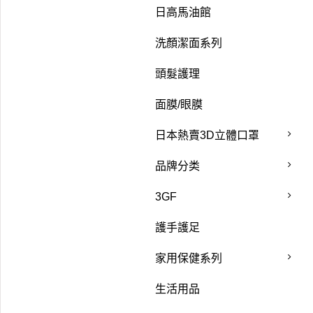
日高馬油館
洗顏潔面系列
頭髮護理
面膜/眼膜
日本熱賣3D立體口罩
品牌分类
3GF
護手護足
家用保健系列
生活用品