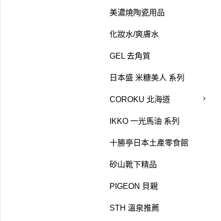
美濃燒陶瓷用品
化妝水/爽膚水
GEL 去角質
日本盛 米糠美人 系列
COROKU 北海道
IKKO 一光馬油 系列
十勝亭日本土產零食館
砂山靴下精品
PIGEON 貝親
STH 溫泉推薦