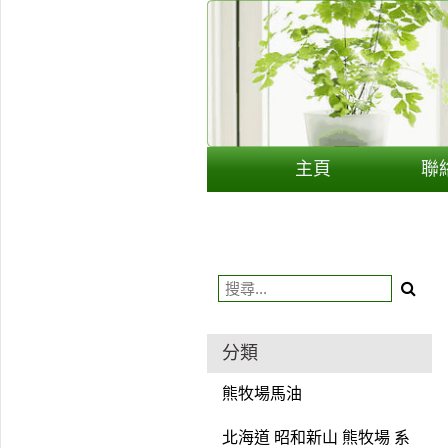
用戶
聯絡我們
貨幣
主頁
聯
語言
分類
熊牧場馬油
北海道 昭和新山 熊牧場 系